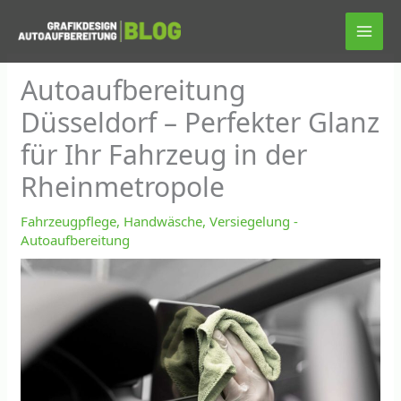
Zum
Inhalt
springen
Autoaufbereitung
Düsseldorf – Perfekter Glanz
für Ihr Fahrzeug in der
Rheinmetropole
Fahrzeugpflege, Handwäsche, Versiegelung -
Autoaufbereitung