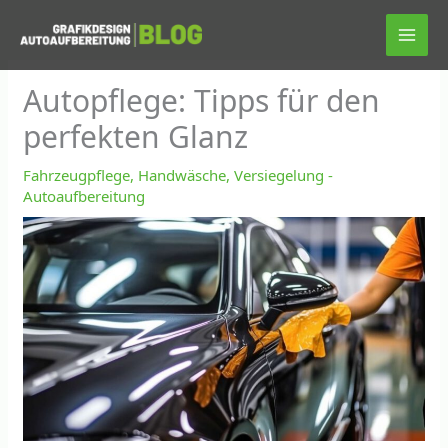
Zum
Inhalt
springen
Autopflege: Tipps für den
perfekten Glanz
Fahrzeugpflege, Handwäsche, Versiegelung -
Autoaufbereitung