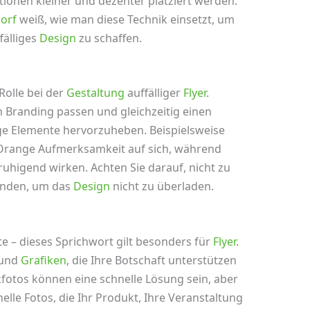
ionen kleiner und dezenter platziert werden.
dorf
weiß, wie man diese Technik einsetzt, um
älliges
Design
zu schaffen.
Rolle bei der
Gestaltung
auffälliger
Flyer
.
 Branding passen und gleichzeitig einen
ge Elemente hervorzuheben. Beispielsweise
Orange Aufmerksamkeit auf sich, während
uhigend wirken. Achten Sie darauf, nicht zu
enden, um das
Design
nicht zu überladen.
 – dieses Sprichwort gilt besonders für
Flyer
.
und
Grafiken
, die Ihre Botschaft unterstützen
kfotos können eine schnelle Lösung sein, aber
elle Fotos, die Ihr Produkt, Ihre Veranstaltung