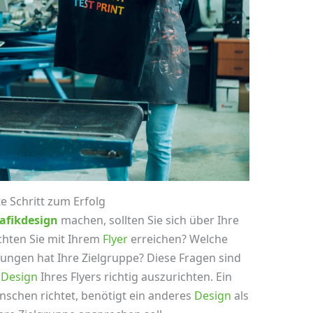
te Schritt zum Erfolg
afikdesign
machen, sollten Sie sich über Ihre
chten Sie mit Ihrem
Flyer
erreichen? Welche
ungen hat Ihre Zielgruppe? Diese Fragen sind
s
Design
Ihres Flyers richtig auszurichten. Ein
enschen richtet, benötigt ein anderes
Design
als