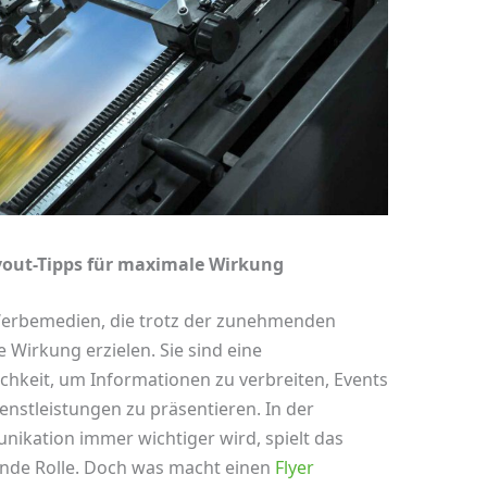
out-Tipps für maximale Wirkung
Werbemedien, die trotz der zunehmenden
e Wirkung erzielen. Sie sind eine
chkeit, um Informationen zu verbreiten, Events
nstleistungen zu präsentieren. In der
unikation immer wichtiger wird, spielt das
ende Rolle. Doch was macht einen
Flyer