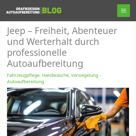
Zum
Inhalt
springen
Jeep – Freiheit, Abenteuer
und Werterhalt durch
professionelle
Autoaufbereitung
Fahrzeugpflege, Handwäsche, Versiegelung -
Autoaufbereitung