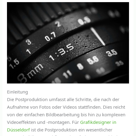
Einleitung
Die Postproduktion umfasst alle Schritte, die nach der
Aufnahme von Fotos oder Videos stattfinden. Dies reicht
von der einfachen Bildbearbeitung bis hin zu komplexen
Videoeffekten und -montagen. Für
Grafikdesigner in
Düsseldorf
ist die Postproduktion ein wesentlicher