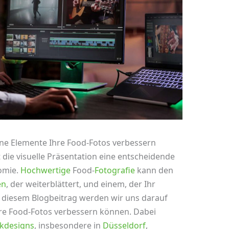
ine Elemente Ihre Food-Fotos verbessern
t die visuelle Präsentation eine entscheidende
nomie.
Hochwertige
Food-
Fotografie
kann den
en
, der weiterblättert, und einem, der Ihr
 diesem Blogbeitrag werden wir uns darauf
Ihre Food-Fotos verbessern können. Dabei
ikdesigns
, insbesondere in
Düsseldorf
,