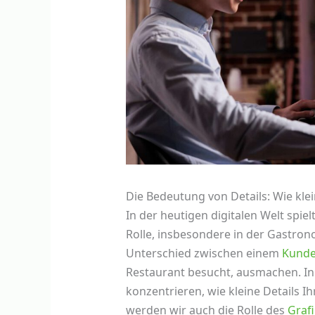
Die Bedeutung von Details: Wie kle
In der heutigen digitalen Welt spiel
Rolle, insbesondere in der Gastro
Unterschied zwischen einem
Kund
Restaurant besucht, ausmachen. In
konzentrieren, wie kleine Details 
werden wir auch die Rolle des
Graf