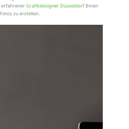
n erfahrener
Grafikdesigner Düsseldorf
Ihnen
otos zu erstellen.