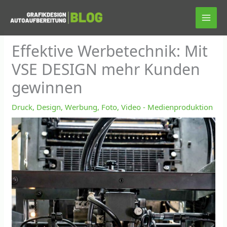
Zum
Inhalt
springen
Effektive Werbetechnik: Mit
VSE DESIGN mehr Kunden
gewinnen
Druck, Design, Werbung, Foto, Video - Medienproduktion