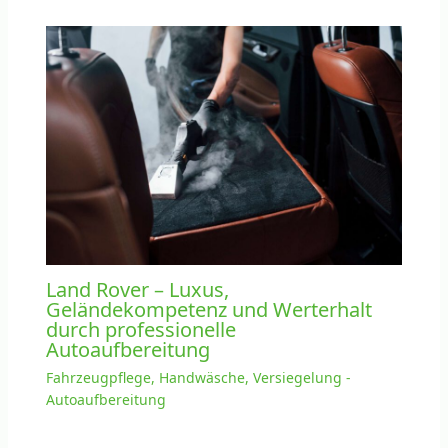
Land Rover – Luxus,
Geländekompetenz und Werterhalt
durch professionelle
Autoaufbereitung
Fahrzeugpflege, Handwäsche, Versiegelung -
Autoaufbereitung