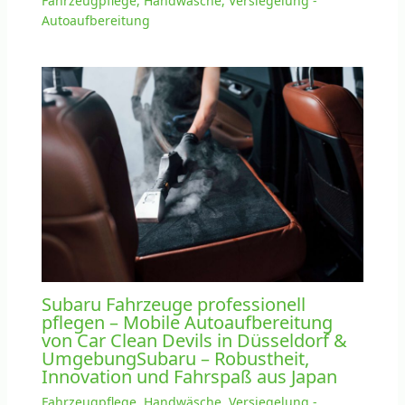
Fahrzeugpflege, Handwäsche, Versiegelung -
Autoaufbereitung
Subaru Fahrzeuge professionell
pflegen – Mobile Autoaufbereitung
von Car Clean Devils in Düsseldorf &
UmgebungSubaru – Robustheit,
Innovation und Fahrspaß aus Japan
Fahrzeugpflege, Handwäsche, Versiegelung -