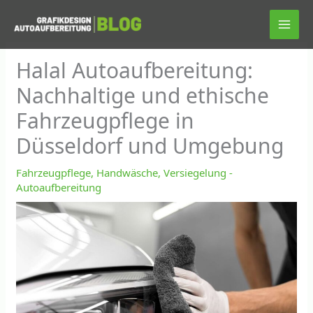
Zum
Inhalt
springen
Halal Autoaufbereitung:
Nachhaltige und ethische
Fahrzeugpflege in
Düsseldorf und Umgebung
Fahrzeugpflege, Handwäsche, Versiegelung -
Autoaufbereitung