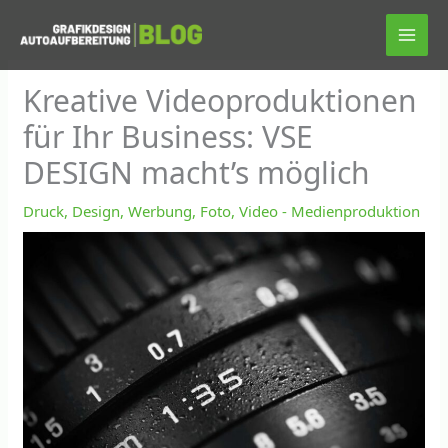
Zum
Inhalt
springen
Kreative Videoproduktionen
für Ihr Business: VSE
DESIGN macht’s möglich
Druck, Design, Werbung, Foto, Video - Medienproduktion