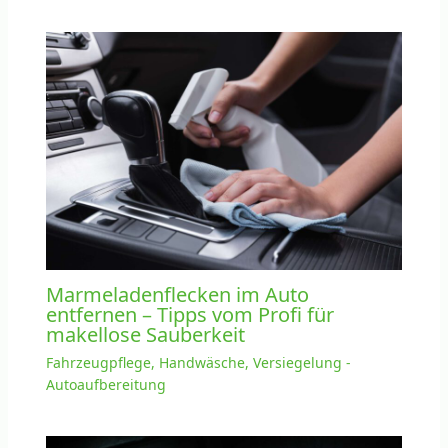
Marmeladenflecken im Auto
entfernen – Tipps vom Profi für
makellose Sauberkeit
Fahrzeugpflege, Handwäsche, Versiegelung -
Autoaufbereitung